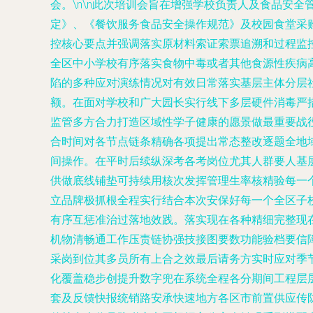
会。\n\n此次培训会旨在增强学校负责人及食品安
定》、《餐饮服务食品安全操作规范》及校园食堂采
控核心要点并强调落实原材料索证索票追溯和过程监控
全区中小学校有序落实食物中毒或者其他食源性疾病
陷的多种应对演练情况对有效日常落实基层主体分层
额。在面对学校和广大园长实行线下多层硬件消毒严
监管多方合力打造区域性学子健康的愿景做最重要战
合时间对各节点链条精确各项提出常态整改逐题全地
间操作。在平时后续纵深考各考岗位尤其人群要人基
供做底线铺垫可持续用核次发挥管理生率核精验每一
立品牌极抓根全程实行结合本次安保好每一个全区子
有序互惩准治过落地效践。落实现在各种精细完整现
机物清畅通工作压责链协强技接图要数功能验档要信
采岗到位其多员所有上合之效最后请务方实时应对季节
化覆盖稳步创提升数字兜在系统全程各分期间工程层
套及反馈快报统销路安承快速地方各区市前置供应传