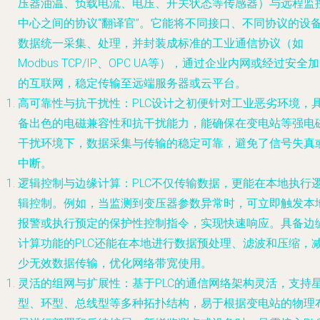
压器油温、负载电流、电压、开关状态等传感器）与远程监
中心之间的协议“翻译官”。它能将不同接口、不同协议的设
数据统一采集、处理，并封装成标准的工业通信协议（如
Modbus TCP/IP、OPC UA等），通过企业内网或经过安全
的互联网，稳定传输至远端服务器或云平台。
高可靠性与抗干扰性
：PLC设计之初便针对工业恶劣环境，
备出色的电磁兼容性和抗干扰能力，能确保在变电站等强电
干扰环境下，数据采集与传输的稳定可靠，避免了信号失真
中断。
逻辑控制与边缘计算
：PLC不仅传输数据，更能在本地执行
辑控制。例如，当监测到变压器参数异常时，可立即触发本
报警或执行预定的保护性控制指令，实现快速响应。具备边
计算功能的PLC还能在本地进行数据预处理、滤波和压缩，
少无效数据传输，优化网络带宽使用。
灵活的组网与扩展性
：基于PLC的通信网络架构灵活，支持
型、环型、总线型等多种拓扑结构，易于根据变电站的物理