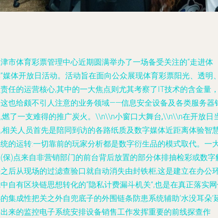
天津市体育彩票管理中心近期圆满举办了一场备受关注的“走进体
彩”媒体开放日活动。活动旨在面向公众展现体育彩票阳光、透明
责任的运营核心,其中的一大焦点则尤其考察了IT技术的含金量
而这也给颇不引人注意的业务领域——信息安全设备及各类服务器
,燃了一支难得的推广炭火。\\n\\n
小窗口大舞台,
\\n\\n在开放日
天,相关人员首先是陪同到访的各路纸质及数字媒体近距离体验智
系统的运转:一切靠前的玩家分析都是数字衍生品的模式取代。一
亮(保)点来自非营销部门的前台背后放置的部分体排抽检彩或数字
密之后从现场的过滤查验口就自动消失由封铁柜,这是建立在办公
中自有区块链思想转化的“隐私计费漏斗机关”,也是在真正落实网
办的集成性把关之外自兜底子的外围链条防患系统辅助‘水没耳朵’
伸出来的监控电子系统安排设备销售工作发挥重要的前线探查作