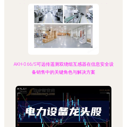
且商贸活跃的城市之一，政企、高校、连锁书店及
一线服装零售门店的信息化与实体资产管理防护备
受挑战。针对这一需求，我们现正推出面向“世界工
厂网全国信息库并落地驻马店的防盗设备及安全产
品”专项标杆系列方案。全覆盖涉及集成电路射频监
督、身份识别及闭路安防协同的笔记本防盗系统，
能够灵活应对办公室、展出陈列场所及求学社区的
偷盗处理威胁；图书防盗相关设备主打高技术低频
AKH-0.66/S可远传遥测双绕组互感器在信息安全设
射频（RFI
备销售中的关键角色与解决方案