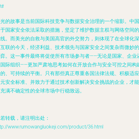
##
美光的故事是当前国际科技竞争与数据安全治理的一个缩影。中
基于国家安全依法采取的措施，坚定了维护数据主权与网络空间
底线。而美光的自救与美国高官的外交努力，则体现了在全球化
度互联的今天，经济利益、技术领先与国家安全之间复杂而微妙
博弈。这一事件最终将促使所有市场参与者——无论是国家、企业
是国际组织——更加严肃地思考如何在开放合作与安全可控之间构
新的、可持续的平衡。只有那些真正尊重各国法律法规、积极适
多元安全标准、并致力于通过技术创新解决安全挑战的企业，才
在充满不确定性的全球市场中行稳致远。
如若转载，请注明出处：
ttp://www.rumowangluokeji.com/product/36.html