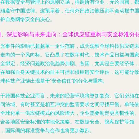
了在数据安全与管理上的原则立场，强调所有企业，无论国籍，
必须遵守中国法律。这预示着，任何外部政治施压都不会动摇中
维护自身网络安全的决心。
四、深层影响与未来走向：全球供应链重构与安全标准分
美光事件的影响已超越单一企业范畴，成为观察全球科技供应链
来走向的一个风向标。它凸显了在数字时代，技术产品日益与国
安全绑定，经济问题政治化趋势加剧。各国，尤其是主要经济体
都在加强自身关键技术的自主可控和供应链安全评估，这可能导
全球科技产业链出现基于“安全信任”的分化与重构。
对于跨国科技企业而言，未来的经营环境将更加复杂。它们必须
不同法域、有时甚至是相互冲突的监管要求之间寻找平衡。单纯
赖全球化单一供应链模式的风险增大，企业需要制定更具韧性的
符合各地区安全标准的本地化策略。在数据安全、隐私保护等领
域，国际间的标准竞争与合作也将更加激烈。