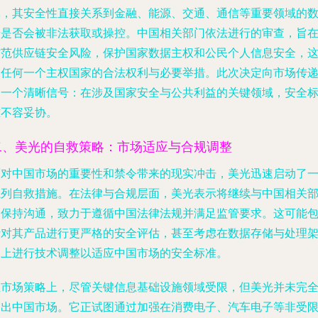
体，其安全性直接关系到金融、能源、交通、通信等重要领域的
据是否会被非法获取或操控。中国相关部门依法进行的审查，旨
防范供应链安全风险，保护国家数据主权和公民个人信息安全，
是任何一个主权国家的合法权利与必要举措。此次决定向市场传
了一个清晰信号：在涉及国家安全与公共利益的关键领域，安全
准不容妥协。
二、美光的自救策略：市场适应与合规调整
面对中国市场的重要性和禁令带来的现实冲击，美光迅速启动了
系列自救措施。在法律与合规层面，美光表示将继续与中国相关
门保持沟通，致力于遵循中国法律法规并满足监管要求。这可能
括对其产品进行更严格的安全评估，甚至考虑在数据存储与处理
构上进行技术调整以适应中国市场的安全标准。
在市场策略上，尽管关键信息基础设施领域受限，但美光并未完
退出中国市场。它正试图通过加强在消费电子、汽车电子等非受