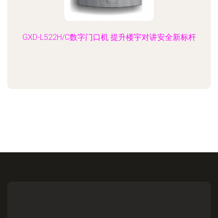
GXD-L522H/C数字门口机 提升楼宇对讲安全新标杆