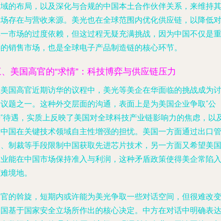
领域的布局，以及深化与合规的中国本土合作伙伴关系，来维持
市场存在与营收来源。美光也在全球范围内优化供应链，以降低
单一市场的过度依赖，但这过程无疑充满挑战，因为中国不仅是
要的销售市场，也是全球电子产品制造链的核心环节。
三、美国高官的“求情”：科技博弈与供应链压力
在美国高官近期访华的议程中，美光等美企在华面临的挑战成为
论议题之一。这种外交层面的沟通，表面上是为美国企业争取“公
平”待遇，实质上反映了美国对全球科技产业链影响力的焦虑，以
对中国在关键技术领域自主性增强的担忧。美国一方面通过出口
制、制裁等手段限制中国获取先进芯片技术，另一方面又希望美
企业能在中国市场保持准入与利润，这种矛盾政策使得美企常陷
两难境地。
高官的斡旋，短期内或许能为美光争取一些对话空间，但很难改
中国基于国家安全立场所作出的核心决定。中方在对话中明确表