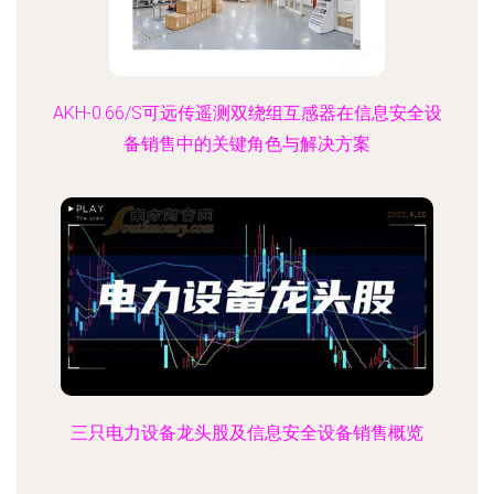
品”专项标杆系列方案。全覆盖涉及集成电路射频监
督、身份识别及闭路安防协同的笔记本防盗系统，
能够灵活应对办公室、展出陈列场所及求学社区的
偷盗处理威胁；图书防盗相关设备主打高技术低频
AKH-0.66/S可远传遥测双绕组互感器在信息安全设
射频（RFI
备销售中的关键角色与解决方案
三只电力设备龙头股及信息安全设备销售概览