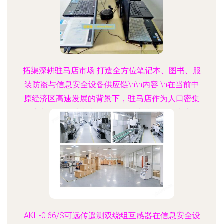
拓渠深耕驻马店市场 打造全方位笔记本、图书、服
装防盗与信息安全设备供应链\n\n内容 \n在当前中
原经济区高速发展的背景下，驻马店作为人口密集
且商贸活跃的城市之一，政企、高校、连锁书店及
一线服装零售门店的信息化与实体资产管理防护备
受挑战。针对这一需求，我们现正推出面向“世界工
厂网全国信息库并落地驻马店的防盗设备及安全产
品”专项标杆系列方案。全覆盖涉及集成电路射频监
督、身份识别及闭路安防协同的笔记本防盗系统，
能够灵活应对办公室、展出陈列场所及求学社区的
偷盗处理威胁；图书防盗相关设备主打高技术低频
AKH-0.66/S可远传遥测双绕组互感器在信息安全设